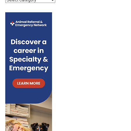
H
a
E
t
R
e
g
o
r
i
e
s